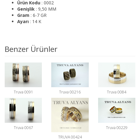
Ürün Kodu
: 0002
Genişlik
: 9,50 MM
Gram
: 6-7 GR
Ayarı
: 14 K
Benzer Ürünler
Truva 0091
Truva 00216
Truva 0084
Truva 0067
Truva 00229
TRUVA 00424