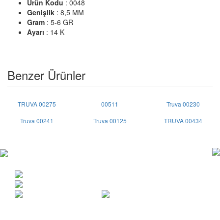
Ürün Kodu
: 0048
Genişlik
: 8,5 MM
Gram
: 5-6 GR
Ayarı
: 14 K
Benzer Ürünler
TRUVA 00275
00511
Truva 00230
Truva 00241
Truva 00125
TRUVA 00434
Copyright © 2015 | Her hakkı saklıdır.
Anafartalar cad. Vakıf İşhanı 22/208 Ulus / ANKARA
0312 311 05 57
info@truvaalyans.com.tr