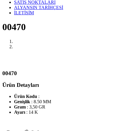
SATIŞ NOKTALARI
ALYANSIN TARİHÇESİ
İLETİŞİM
00470
00470
Ürün Detayları
Ürün Kodu
:
Genişlik
: 8.50 MM
Gram
: 3,50 GR
Ayarı
: 14 K