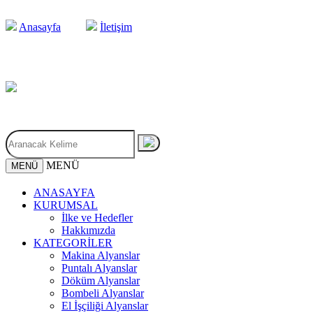
Anasayfa
İletişim
MENÜ
MENÜ
ANASAYFA
KURUMSAL
İlke ve Hedefler
Hakkımızda
KATEGORİLER
Makina Alyanslar
Puntalı Alyanslar
Döküm Alyanslar
Bombeli Alyanslar
El İşçiliği Alyanslar