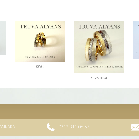
00505
TRUVA 00401
/ ANKARA
0312 311 05 57