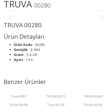
TRUVA
00280
TRUVA 00280
Ürün Detayları
Ürün Kodu
: 00280
Genişlik
: 8 MM
Gram
: 5-6 GR
Ayarı
: 14 K
Benzer Ürünler
Truva 0091
TRUVA 00273
TRUVA 00424
TRUVA 00180
Truva 00128
TRUVA 00185