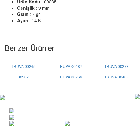
Ürün Kodu
: 00235
Genişlik
: 9 mm
Gram
: 7 gr
Ayarı
: 14 K
Benzer Ürünler
TRUVA 00265
TRUVA 00187
TRUVA 00273
00502
TRUVA 00269
TRUVA 00408
Copyright © 2015 | Her hakkı saklıdır.
Anafartalar cad. Vakıf İşhanı 22/208 Ulus / ANKARA
0312 311 05 57
info@truvaalyans.com.tr