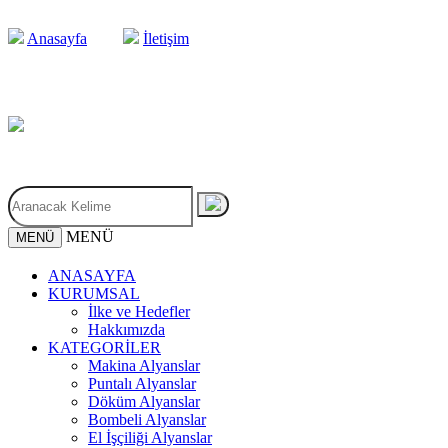
Anasayfa
İletişim
MENÜ
MENÜ
ANASAYFA
KURUMSAL
İlke ve Hedefler
Hakkımızda
KATEGORİLER
Makina Alyanslar
Puntalı Alyanslar
Döküm Alyanslar
Bombeli Alyanslar
El İşçiliği Alyanslar