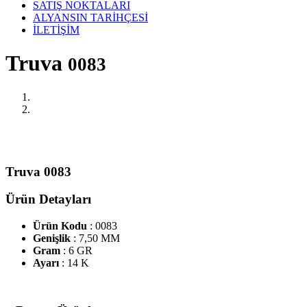
SATIŞ NOKTALARI
ALYANSIN TARİHÇESİ
İLETİŞİM
Truva
0083
Truva 0083
Ürün Detayları
Ürün Kodu
: 0083
Genişlik
: 7,50 MM
Gram
: 6 GR
Ayarı
: 14 K