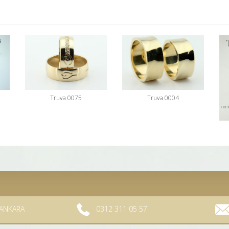
Truva 0075
Truva 0004
/ ANKARA
0312 311 05 57