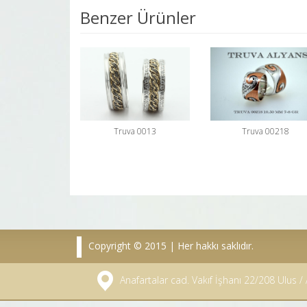
Benzer Ürünler
Truva 0013
Truva 00218
Copyright © 2015 | Her hakkı saklıdır.
Anafartalar cad. Vakıf İşhanı 22/208 Ulus 