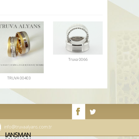
Truva 0066
TRUVA 00403
info@truvaalyans.com.tr