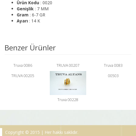
Ürün Kodu
: 0020
Genişlik
: 7 MM
Gram
: 6-7 GR
Ayarı
: 14 K
Benzer Ürünler
Truva 0086
TRUVA 00207
Truva 0083
TRUVA 00205
00503
Truva 00228
Copyright © 2015 | Her hakkı saklıdır.