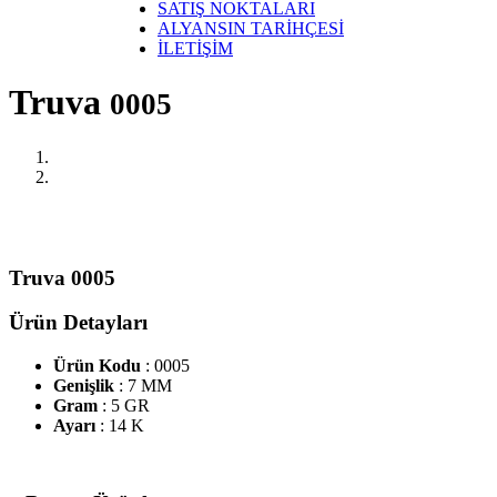
SATIŞ NOKTALARI
ALYANSIN TARİHÇESİ
İLETİŞİM
Truva
0005
Truva 0005
Ürün Detayları
Ürün Kodu
: 0005
Genişlik
: 7 MM
Gram
: 5 GR
Ayarı
: 14 K