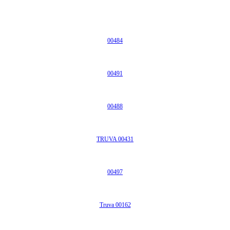
00484
00491
00488
TRUVA 00431
00497
Truva 00162