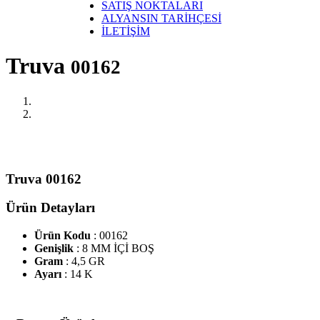
SATIŞ NOKTALARI
ALYANSIN TARİHÇESİ
İLETİŞİM
Truva
00162
Truva 00162
Ürün Detayları
Ürün Kodu
: 00162
Genişlik
: 8 MM İÇİ BOŞ
Gram
: 4,5 GR
Ayarı
: 14 K