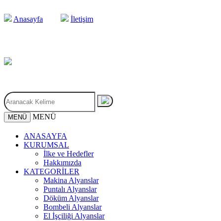
Anasayfa
İletişim
MENÜ
MENÜ
ANASAYFA
KURUMSAL
İlke ve Hedefler
Hakkımızda
KATEGORİLER
Makina Alyanslar
Puntalı Alyanslar
Döküm Alyanslar
Bombeli Alyanslar
El İşçiliği Alyanslar