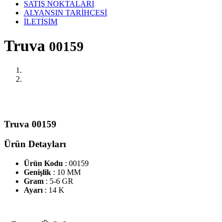
SATIŞ NOKTALARI
ALYANSIN TARİHÇESİ
İLETİŞİM
Truva
00159
Truva 00159
Ürün Detayları
Ürün Kodu
: 00159
Genişlik
: 10 MM
Gram
: 5-6 GR
Ayarı
: 14 K