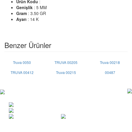
Ürün Kodu
:
Genişlik
: 5 MM
Gram
: 3.50 GR
Ayarı
: 14 K
Benzer Ürünler
Truva 0050
TRUVA 00205
Truva 00218
TRUVA 00412
Truva 00215
00487
Copyright © 2015 | Her hakkı saklıdır.
Anafartalar cad. Vakıf İşhanı 22/208 Ulus / ANKARA
0312 311 05 57
info@truvaalyans.com.tr