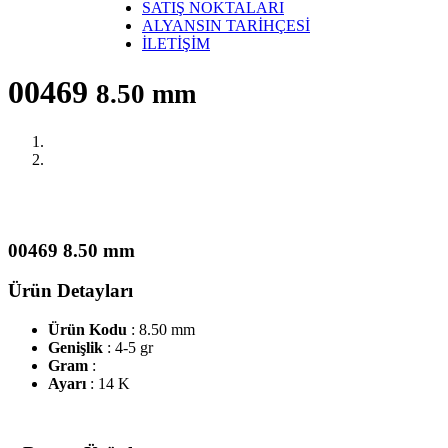
SATIŞ NOKTALARI
ALYANSIN TARİHÇESİ
İLETİŞİM
00469
8.50 mm
00469 8.50 mm
Ürün Detayları
Ürün Kodu
: 8.50 mm
Genişlik
: 4-5 gr
Gram
:
Ayarı
: 14 K