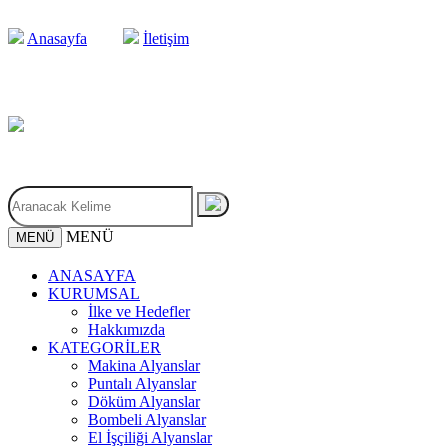
Anasayfa
İletişim
MENÜ
MENÜ
ANASAYFA
KURUMSAL
İlke ve Hedefler
Hakkımızda
KATEGORİLER
Makina Alyanslar
Puntalı Alyanslar
Döküm Alyanslar
Bombeli Alyanslar
El İşçiliği Alyanslar