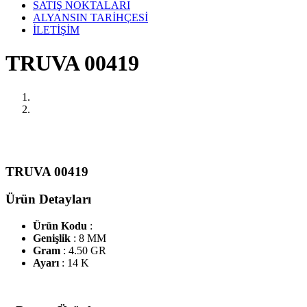
SATIŞ NOKTALARI
ALYANSIN TARİHÇESİ
İLETİŞİM
TRUVA 00419
TRUVA 00419
Ürün Detayları
Ürün Kodu
:
Genişlik
: 8 MM
Gram
: 4.50 GR
Ayarı
: 14 K