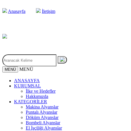
Anasayfa
İletişim
MENÜ
MENÜ
ANASAYFA
KURUMSAL
İlke ve Hedefler
Hakkımızda
KATEGORİLER
Makina Alyanslar
Puntalı Alyanslar
Döküm Alyanslar
Bombeli Alyanslar
El İşçiliği Alyanslar