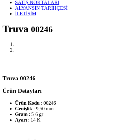
SATIŞ NOKTALARI
ALYANSIN TARİHÇESİ
İLETİŞİM
Truva
00246
Truva 00246
Ürün Detayları
Ürün Kodu
: 00246
Genişlik
: 9,50 mm
Gram
: 5-6 gr
Ayarı
: 14 K