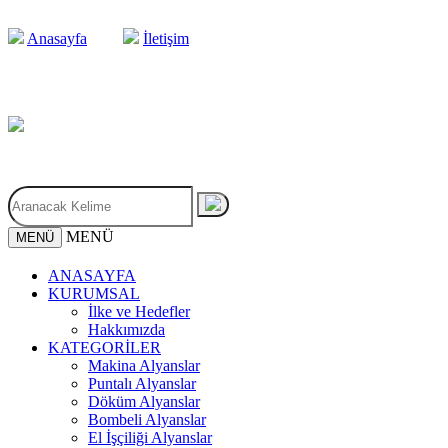
Anasayfa
İletişim
MENÜ
MENÜ
ANASAYFA
KURUMSAL
İlke ve Hedefler
Hakkımızda
KATEGORİLER
Makina Alyanslar
Puntalı Alyanslar
Döküm Alyanslar
Bombeli Alyanslar
El İşçiliği Alyanslar