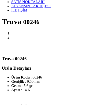
SATIŞ NOKTALARI
ALYANSIN TARİHÇESİ
İLETİŞİM
Truva
00246
Truva 00246
Ürün Detayları
Ürün Kodu
: 00246
Genişlik
: 9,50 mm
Gram
: 5-6 gr
Ayarı
: 14 K