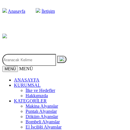
Anasayfa
İletişim
MENÜ
MENÜ
ANASAYFA
KURUMSAL
İlke ve Hedefler
Hakkımızda
KATEGORİLER
Makina Alyanslar
Puntalı Alyanslar
Döküm Alyanslar
Bombeli Alyanslar
El İşçiliği Alyanslar