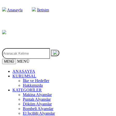
Anasayfa
İletişim
MENÜ
MENÜ
ANASAYFA
KURUMSAL
İlke ve Hedefler
Hakkımızda
KATEGORİLER
Makina Alyanslar
Puntalı Alyanslar
Döküm Alyanslar
Bombeli Alyanslar
El İşçiliği Alyanslar