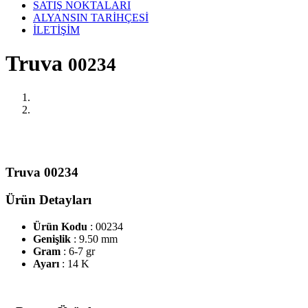
SATIŞ NOKTALARI
ALYANSIN TARİHÇESİ
İLETİŞİM
Truva
00234
Truva 00234
Ürün Detayları
Ürün Kodu
: 00234
Genişlik
: 9.50 mm
Gram
: 6-7 gr
Ayarı
: 14 K