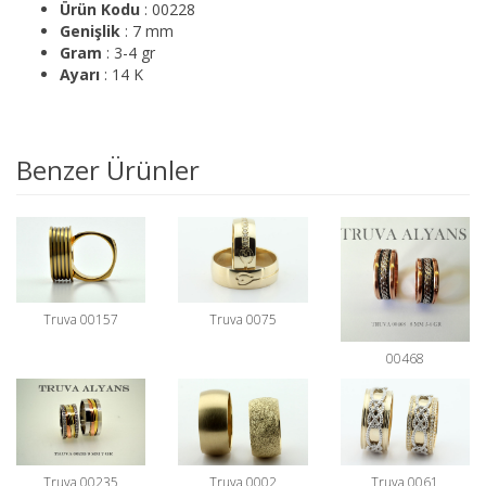
Ürün Kodu
: 00228
Genişlik
: 7 mm
Gram
: 3-4 gr
Ayarı
: 14 K
Benzer Ürünler
Truva 00157
Truva 0075
00468
Truva 00235
Truva 0002
Truva 0061