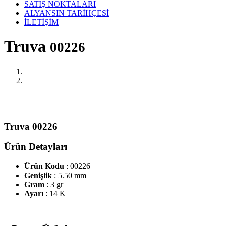
SATIŞ NOKTALARI
ALYANSIN TARİHÇESİ
İLETİŞİM
Truva
00226
Truva 00226
Ürün Detayları
Ürün Kodu
: 00226
Genişlik
: 5.50 mm
Gram
: 3 gr
Ayarı
: 14 K