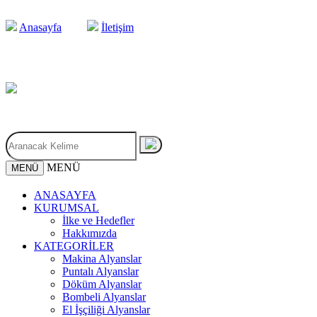
Anasayfa
İletişim
MENÜ
MENÜ
ANASAYFA
KURUMSAL
İlke ve Hedefler
Hakkımızda
KATEGORİLER
Makina Alyanslar
Puntalı Alyanslar
Döküm Alyanslar
Bombeli Alyanslar
El İşçiliği Alyanslar