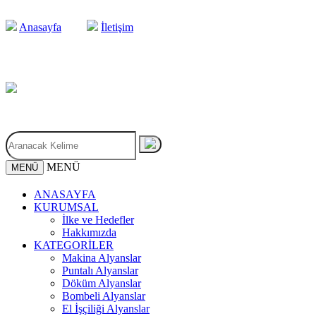
Anasayfa
İletişim
MENÜ
MENÜ
ANASAYFA
KURUMSAL
İlke ve Hedefler
Hakkımızda
KATEGORİLER
Makina Alyanslar
Puntalı Alyanslar
Döküm Alyanslar
Bombeli Alyanslar
El İşçiliği Alyanslar