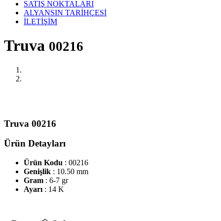
SATIŞ NOKTALARI
ALYANSIN TARİHÇESİ
İLETİŞİM
Truva
00216
Truva 00216
Ürün Detayları
Ürün Kodu
: 00216
Genişlik
: 10.50 mm
Gram
: 6-7 gr
Ayarı
: 14 K