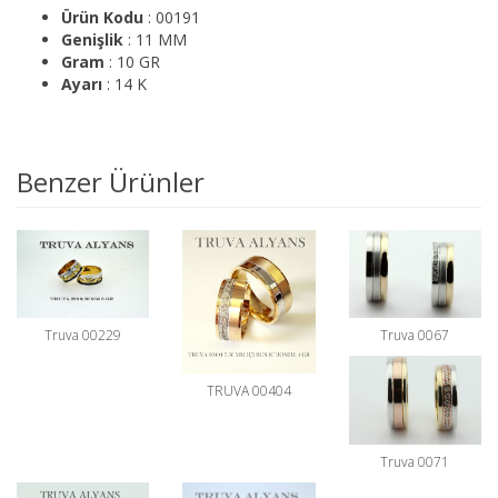
Ürün Kodu
: 00191
Genişlik
: 11 MM
Gram
: 10 GR
Ayarı
: 14 K
Benzer Ürünler
Truva 00229
Truva 0067
TRUVA 00404
Truva 0071