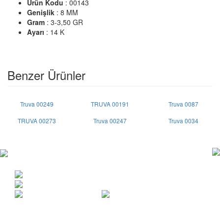
Ürün Kodu
: 00143
Genişlik
: 8 MM
Gram
: 3-3,50 GR
Ayarı
: 14 K
Benzer Ürünler
Truva 00249
TRUVA 00191
Truva 0087
TRUVA 00273
Truva 00247
Truva 0034
Copyright © 2015 | Her hakkı saklıdır.
Anafartalar cad. Vakıf İşhanı 22/208 Ulus / ANKARA
0312 311 05 57
info@truvaalyans.com.tr