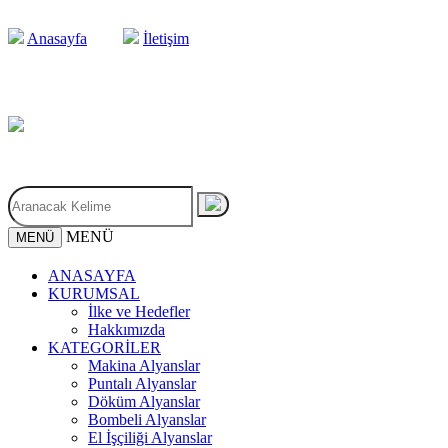
Anasayfa
İletişim
MENÜ
MENÜ
ANASAYFA
KURUMSAL
İlke ve Hedefler
Hakkımızda
KATEGORİLER
Makina Alyanslar
Puntalı Alyanslar
Döküm Alyanslar
Bombeli Alyanslar
El İşçiliği Alyanslar