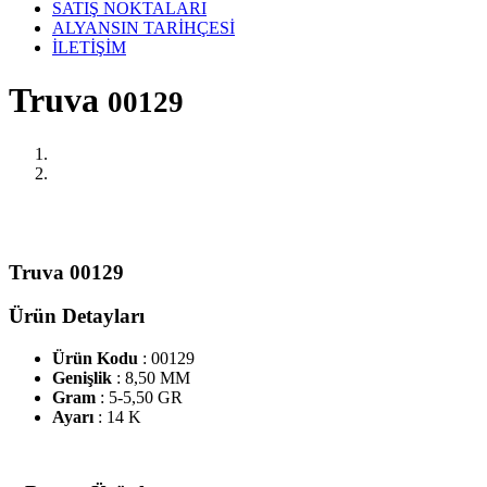
SATIŞ NOKTALARI
ALYANSIN TARİHÇESİ
İLETİŞİM
Truva
00129
Truva 00129
Ürün Detayları
Ürün Kodu
: 00129
Genişlik
: 8,50 MM
Gram
: 5-5,50 GR
Ayarı
: 14 K