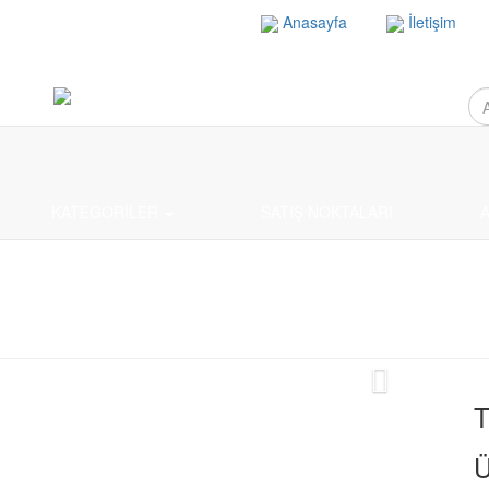
Anasayfa
İletişim
KATEGORİLER
SATIŞ NOKTALARI
A
T
Ü