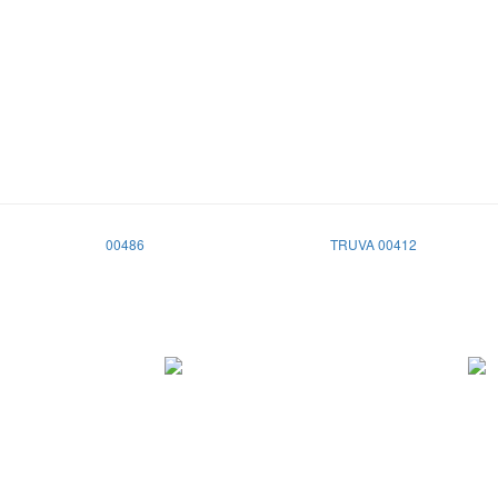
00486
TRUVA 00412
ANKARA
0312 311 05 57