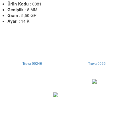
Ürün Kodu
: 0081
Genişlik
: 8 MM
Gram
: 5,50 GR
Ayarı
: 14 K
Truva 00246
Truva 0065
info@truvaalyans.com.tr