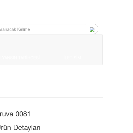
LYANSIN TARİHÇESİ
İLETİŞİM
ruva 0081
rün Detayları