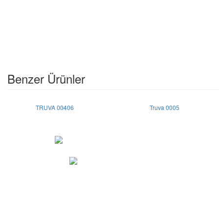
Benzer Ürünler
TRUVA 00406
Truva 0005
Copyright © 2015 | Her hakkı saklıdır.
Anafartalar cad. Vakıf İşhanı 22/208 Ulus / 