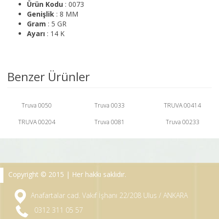
Ürün Kodu
: 0073
Genişlik
: 8 MM
Gram
: 5 GR
Ayarı
: 14 K
Benzer Ürünler
Truva 0050
Truva 0033
TRUVA 00414
TRUVA 00204
Truva 0081
Truva 00233
Copyright © 2015 | Her hakkı saklıdır.
Anafartalar cad. Vakıf İşhanı 22/208 Ulus / ANKARA
0312 311 05 57