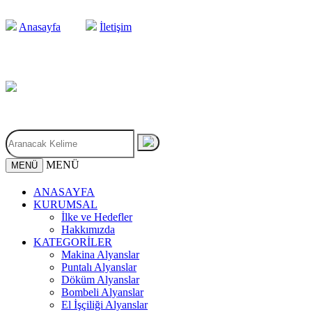
Anasayfa
İletişim
MENÜ
MENÜ
ANASAYFA
KURUMSAL
İlke ve Hedefler
Hakkımızda
KATEGORİLER
Makina Alyanslar
Puntalı Alyanslar
Döküm Alyanslar
Bombeli Alyanslar
El İşçiliği Alyanslar