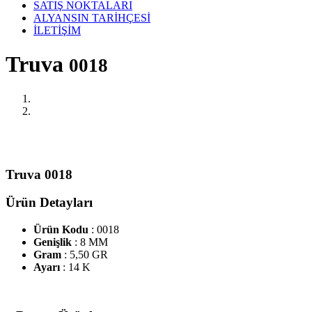
SATIŞ NOKTALARI
ALYANSIN TARİHÇESİ
İLETİŞİM
Truva
0018
Truva 0018
Ürün Detayları
Ürün Kodu
: 0018
Genişlik
: 8 MM
Gram
: 5,50 GR
Ayarı
: 14 K